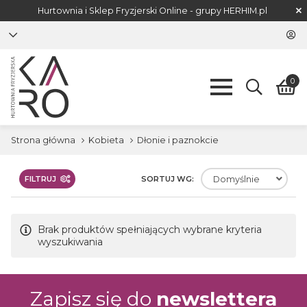
Hurtownia i Sklep Fryzjerski Online - grupy
HERHIM.pl
0
Strona główna
Kobieta
Dłonie i paznokcie
FILTRUJ
SORTUJ WG:
Domyślnie
Brak produktów spełniających wybrane kryteria
wyszukiwania
Zapisz się do
newslettera