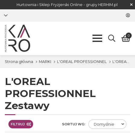
Hurtownia i Sklep Fryzjerski Online - grupy
HERHIM.pl
0
Strona główna
MARKI
L'OREAL PROFESSIONNEL
L'OREAL PROFESSIONNEL Zestawy
L'OREAL
PROFESSIONNEL
Zestawy
FILTRUJ
SORTUJ WG:
Domyślnie