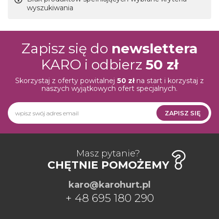
wyszukiwania
Zapisz się do
newslettera
KARO i odbierz
50 zł
Skorzystaj z oferty powitalnej
50 zł
na start i korzystaj z
naszych wyjątkowych ofert specjalnych.
ZAPISZ SIĘ
Newsletter
HURT
PRO
Masz pytanie?
CHĘTNIE POMOŻEMY
karo@karohurt.pl
+ 48 695 180 290