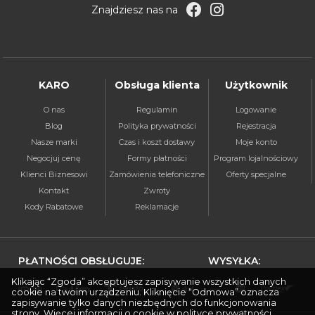
Znajdziesz nas na
KARO
Obsługa klienta
Użytkownik
O nas
Regulamin
Logowanie
Blog
Polityka prywatności
Rejestracja
Nasze marki
Czas i koszt dostawy
Moje konto
Negocjuj cenę
Formy płatności
Program lojalnościowy
Klienci Biznesowi
Zamówienia telefoniczne
Oferty specjalne
Kontakt
Zwroty
Kody Rabatowe
Reklamacje
PŁATNOŚCI OBSŁUGUJE:
WYSYŁKA:
Klikając “Zgoda” akceptujesz zapisywanie wszystkich danych
cookie na twoim urządzeniu. Kliknięcie “Odmowa” oznacza
zapisywanie tylko danych niezbędnych do funkcjonowania
strony. Więcej informacji o cookie w
polityce prywatności
.