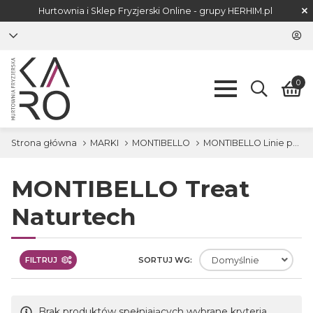
Hurtownia i Sklep Fryzjerski Online - grupy
HERHIM.pl
0
Strona główna
MARKI
MONTIBELLO
MONTIBELLO Linie produktowe
MONTIBELLO Treat
Naturtech
FILTRUJ
SORTUJ WG:
Domyślnie
Brak produktów spełniających wybrane kryteria