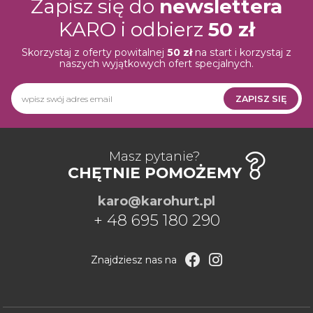
Zapisz się do
newslettera
KARO i odbierz
50 zł
Skorzystaj z oferty powitalnej
50 zł
na start i korzystaj z
naszych wyjątkowych ofert specjalnych.
ZAPISZ SIĘ
Newsletter
HURT
PRO
Masz pytanie?
CHĘTNIE POMOŻEMY
karo@karohurt.pl
+ 48 695 180 290
Znajdziesz nas na