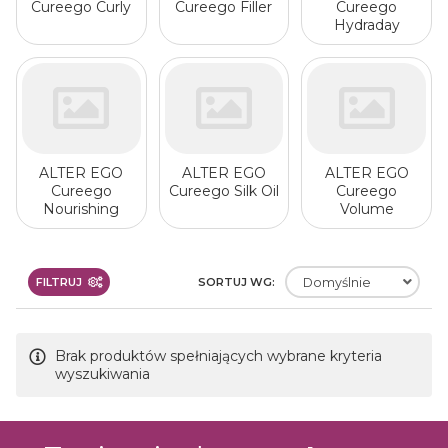
Cureego Curly
Cureego Filler
Cureego
Hydraday
ALTER EGO
ALTER EGO
ALTER EGO
Cureego
Cureego Silk Oil
Cureego
Nourishing
Volume
FILTRUJ
SORTUJ WG:
Domyślnie
Brak produktów spełniających wybrane kryteria
wyszukiwania